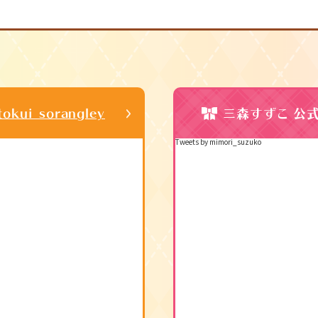
三森すずこ 公式T
tokui_sorangley
Tweets by mimori_suzuko