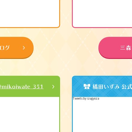
ログ
三森
橘田いずみ 公式T
@mikoiwate_351
Tweets by izugyoza