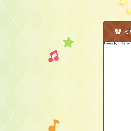
ミ
Tweets by milkyhol