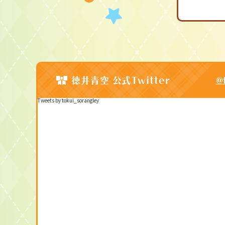
徳井青空 公式Twitter
@
Tweets by tokui_sorangley