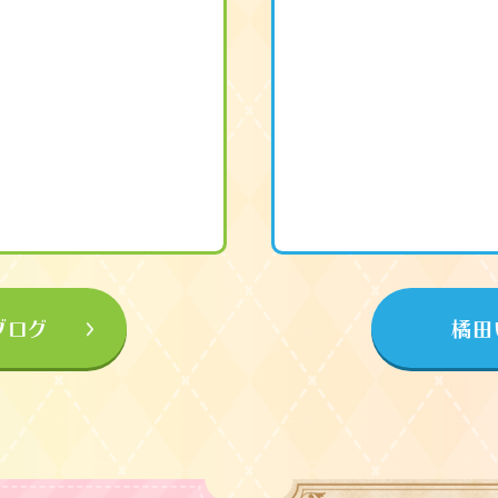
ブログ
橘田