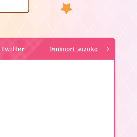
witter
@mimori_suzuko